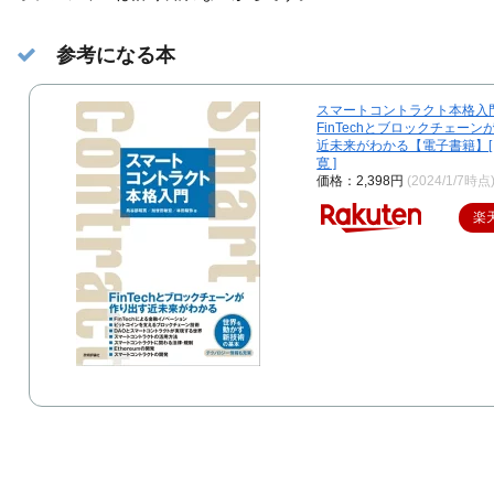
参考になる本
スマートコントラクト本格入
FinTechとブロックチェー
近未来がわかる【電子書籍】[
寛 ]
価格：2,398円
(2024/1/7時点
楽