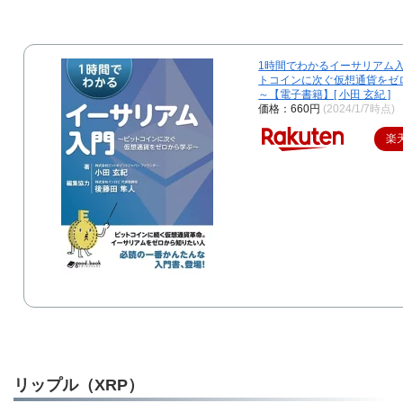
1時間でわかるイーサリアム入
トコインに次ぐ仮想通貨をゼ
～【電子書籍】[ 小田 玄紀 ]
価格：660円
(2024/1/7時点)
楽
リップル（XRP）