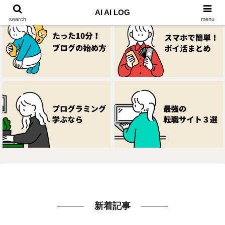
AI AI LOG
search
menu
新着記事