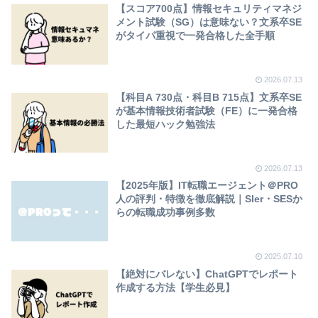
【スコア700点】情報セキュリティマネジ
メント試験（SG）は意味ない？文系卒SE
がタイパ重視で一発合格した全手順
2026.07.13
【科目A 730点・科目B 715点】文系卒SE
が基本情報技術者試験（FE）に一発合格
した最短ハック勉強法
2026.07.13
【2025年版】IT転職エージェント＠PRO
人の評判・特徴を徹底解説｜SIer・SESか
らの転職成功事例多数
2025.07.10
【絶対にバレない】ChatGPTでレポート
作成する方法【学生必見】